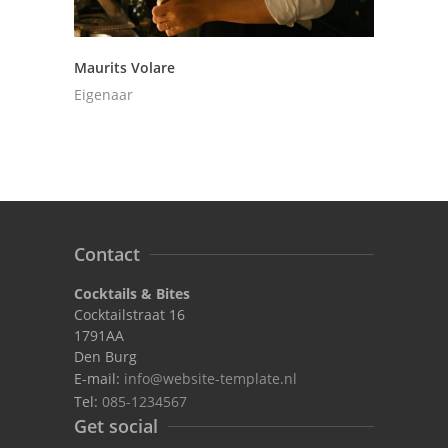
Maurits Volare
Eigenaar
Contact
Cocktails & Bites
Cocktailstraat 16
1791AA
Den Burg
E-mail:
info@website-template.nl
Tel:
085-1234567
Get social