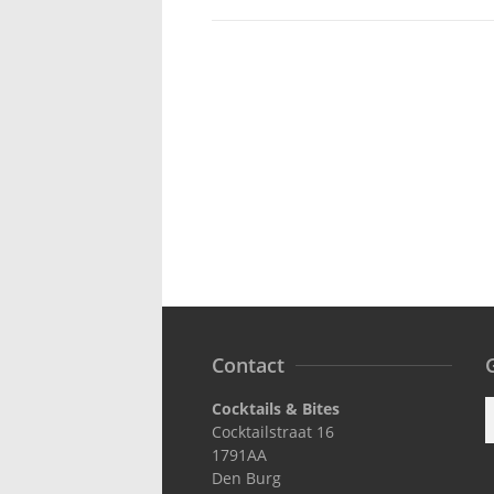
Contact
G
Cocktails & Bites
Cocktailstraat 16
1791AA
Den Burg