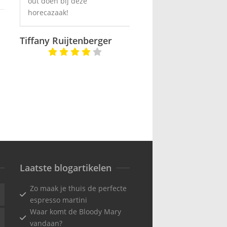
out doen bij deze
Moscow Mule) waren
nk
horecazaak!
helemaal top. We komen
r
zeker nog eens terug.
Tiffany Ruijtenberger
Lisanne van de Tocht
Laatste blogartikelen
Zo maak je thuis de perfecte
espresso martini
Waar komt de Bloody Mary
vandaan?