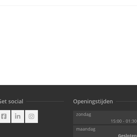
cocktails waren top! Dri
je liever geen alcohol? E
staan ook een aantal
lekkere mocktails op de
kaart!
Xander van Dijk
et social
Openingstijden
zondag
15:00
-
01:30
maandag
Gesloten