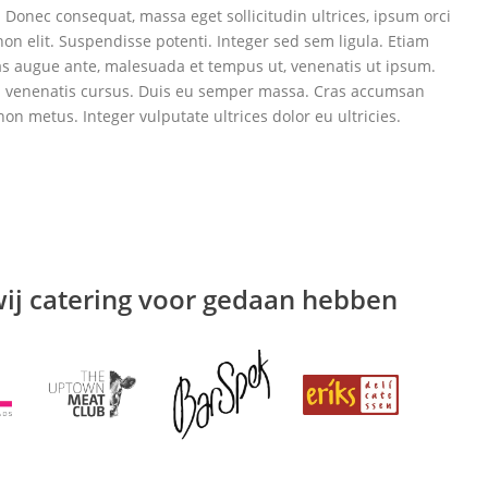
 Donec consequat, massa eget sollicitudin ultrices, ipsum orci
on elit. Suspendisse potenti. Integer sed sem ligula. Etiam
as augue ante, malesuada et tempus ut, venenatis ut ipsum.
nd venenatis cursus. Duis eu semper massa. Cras accumsan
 non metus. Integer vulputate ultrices dolor eu ultricies.
wij catering voor gedaan hebben
Ik bezocht Tijd voor
Cocktails & Bites op een
drukke zaterdagavond. 
advies van de ervaren
bartender bestelde ik e
Manhattan en mijn
vriendin koos voor een
klassieke Cosmopolitan.