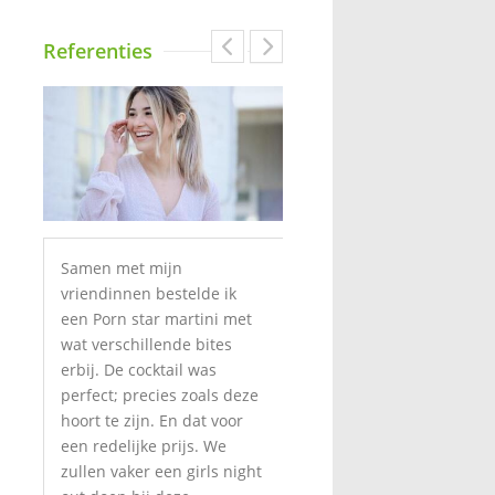
Referenties
Samen met mijn
Wauw, wat een leuke tent
vriendinnen bestelde ik
is dit! Ik en mijn vriend
een Porn star martini met
kregen een tafeltje bij het
wat verschillende bites
raam toegerwezen.
Op
erbij. De cocktail was
Ondanks de drukte was h
perfect; precies zoals deze
niet luidruchtig. We
en
hoort te zijn. En dat voor
konden elkaar prima
een redelijke prijs. We
verstaan. De cocktails op
zullen vaker een girls night
basis van wodka (o.a. een
 De