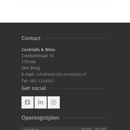
Contact
Cocktails & Bites
Cocktailstraat 16
1791AA
Den Burg
E-mail:
info@website-template.nl
Tel:
085-1234567
Get social
Openingstijden
15:00
-
01:30
zondag