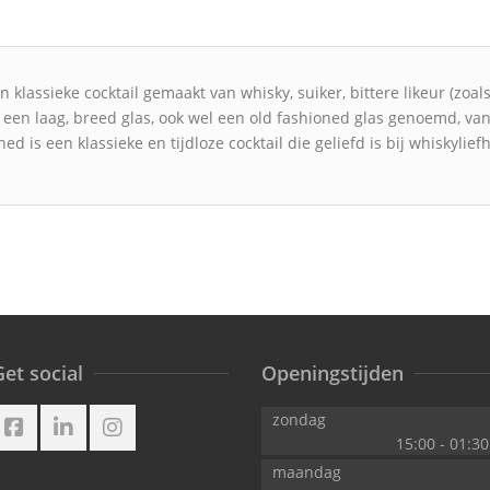
klassieke cocktail gemaakt van whisky, suiker, bittere likeur (zoals 
 een laag, breed glas, ook wel een old fashioned glas genoemd, v
ed is een klassieke en tijdloze cocktail die geliefd is bij whiskylie
et social
Openingstijden
zondag
15:00
-
01:30
maandag