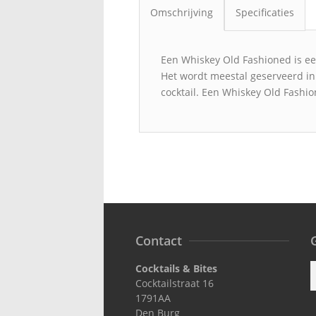
Omschrijving
Specificaties
Een Whiskey Old Fashioned is een 
Het wordt meestal geserveerd in
cocktail. Een Whiskey Old Fashion
Contact
G
Cocktails & Bites
Cocktailstraat 16
1791AA
Den Burg