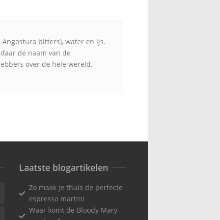
Angostura bitters), water en ijs.
andaar de naam van de
fhebbers over de hele wereld.
Laatste blogartikelen
Zo maak je thuis de perfecte
espresso martini
Waar komt de Bloody Mary