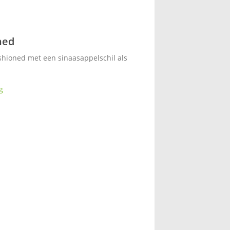
ned
shioned met een sinaasappelschil als
g